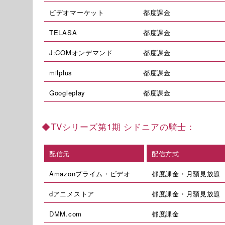
ビデオマーケット
都度課金
TELASA
都度課金
J:COMオンデマンド
都度課金
milplus
都度課金
Googleplay
都度課金
TVシリーズ第1期 シドニアの騎士
配信元
配信方式
Amazonプライム・ビデオ
都度課金・月額見放題
dアニメストア
都度課金・月額見放題
DMM.com
都度課金