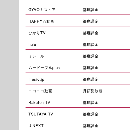
GYAO！ストア
都度課金
HAPPY☆動画
都度課金
ひかりTV
都度課金
hulu
都度課金
ミレール
都度課金
ムービーフルplus
都度課金
music.jp
都度課金
ニコニコ動画
月額見放題
Rakuten TV
都度課金
TSUTAYA TV
都度課金
U-NEXT
都度課金